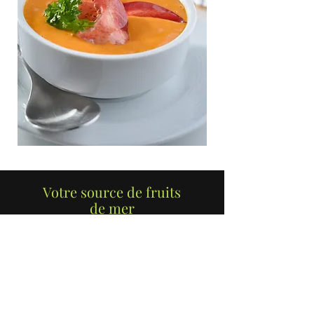
Votre source de fruits
de mer
pendant toute l’année
DES FRUITS DE MER
DIFFÉRENTS