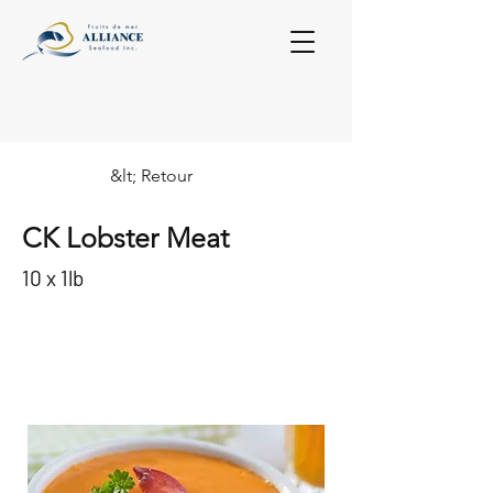
&lt; Retour
CK Lobster Meat
10 x 1lb