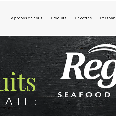
il
À propos de nous
Produits
Recettes
Personn
uits
TAIL: