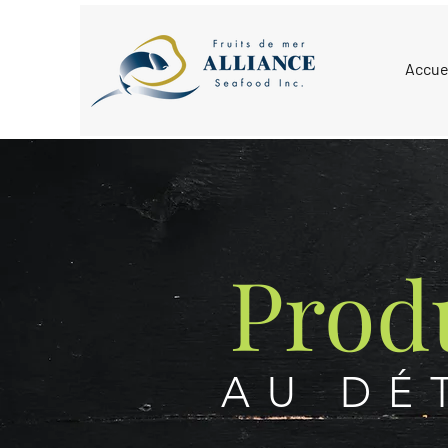
Accue
Prod
AU DÉ